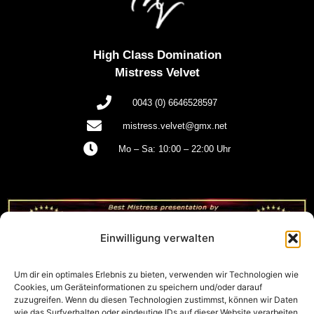
High Class Domination
Mistress Velvet
0043 (0) 6646528597
mistress.velvet@gmx.net
Mo – Sa: 10:00 – 22:00 Uhr
Einwilligung verwalten
Um dir ein optimales Erlebnis zu bieten, verwenden wir Technologien wie
Cookies, um Geräteinformationen zu speichern und/oder darauf
zuzugreifen. Wenn du diesen Technologien zustimmst, können wir Daten
wie das Surfverhalten oder eindeutige IDs auf dieser Website verarbeiten.